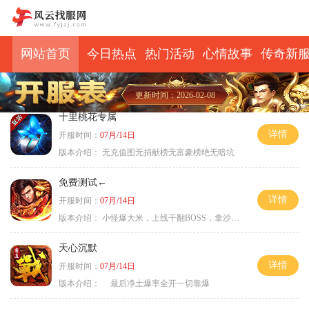
网站首页
今日热点
热门活动
心情故事
传奇新
更新时间：2026-02-08
十里桃花专属
详情
开服时间：
07月/14日
版本介绍：
无充值图无捐献榜无富豪榜绝无暗坑
免费测试←
详情
开服时间：
07月/14日
版本介绍：
小怪爆大米，上线干翻BOSS，拿沙大奖
天心沉默
详情
开服时间：
07月/14日
版本介绍：
最后净土爆率全开一切靠爆