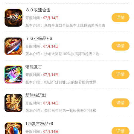
８０攻速合击
详情
开服时间：
07月/14日
版本介绍：
新舞帝鏖战全新版本上线原始道盾合击
７６小极品+６
详情
开服时间：
07月/14日
版本介绍：
沙老大奖励100%沙捐货币超级７连鞭尸
蟠龍复古
详情
开服时间：
07月/14日
版本介绍：
0充起飞打的比充的快看脸的世界
新熊猫沉默
详情
开服时间：
07月/14日
版本介绍：
梦回当年兄弟一起砍传奇0冲终极
176复古极品+8
详情
开服时间：
07月/14日