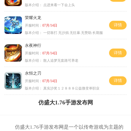
版本介绍：
点进来看一下会上头
荣耀火龙
详情
开服时间：
07月/14日
版本介绍：
一切靠打.无沙捐.无狂暴.无赞助.长期服
永夜神行
详情
开服时间：
07月/14日
版本介绍：
散人追梦无套路可养老
永恒之刃
详情
开服时间：
07月/14日
版本介绍：
真实沙奖１２８８８公益微变单职业
仿盛大1.76手游发布网
仿盛大1.76手游发布网是一个以传奇游戏为主题的