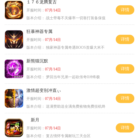
１７６龙腾复古
详情
开服时间：
07月/14日
版本介绍：
战士带毒不关爆率一切靠打装备保值
狂暴神器专属
详情
开服时间：
07月/14日
版本介绍：
独家神器专属奇遇BOOS首爆大米不
新熊猫沉默
详情
开服时间：
07月/14日
版本介绍：
梦回当年兄弟一起砍传奇0冲终极
激情超变别冲直ぃ
详情
开服时间：
07月/14日
版本介绍：
送满赞助送全满免费捡物免费挂机终
新月
详情
开服时间：
07月/14日
版本介绍：
复古情怀专属耐玩三天合区