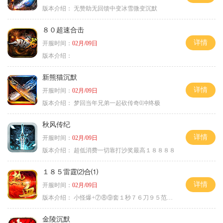
版本介绍：
无赞助无回馈中变冰雪微变沉默
８０超速合击
详情
开服时间：
02月/09日
版本介绍：
新熊猫沉默
详情
开服时间：
02月/09日
版本介绍：
梦回当年兄弟一起砍传奇0冲终极
秋风传纪
详情
开服时间：
02月/09日
版本介绍：
超低消费一切靠打沙奖最高１８８８８
１８５雷霆⑵合⑴
详情
开服时间：
02月/09日
版本介绍：
小怪爆+⑦⑧⑨套１秒７６刀９５范围捡
金陵沉默