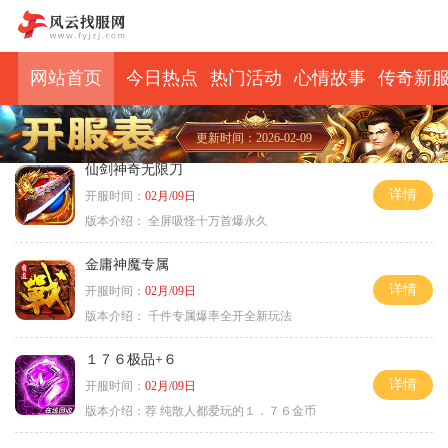
网站首页
今日热点
热门活动
心情故事
传奇新
更新时间：2026-02-09
仙剑神奇无限刀
详情
开服时间：
02月/09日
版本介绍：
全屏吸怪十万首爆永久
金庸神魔专属
详情
开服时间：
02月/09日
版本介绍：
千件专属爆率全开全新玩法
１７６极品+６
详情
开服时间：
02月/09日
版本介绍：
荐 纯散人都爱玩的１．７６金币