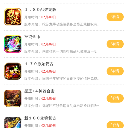
１．８０烈焰龙版
详情
开服时间：
02月/09日
版本介绍：
挖卧龙手动练级装备全爆正规授权有保障
76纯金币
详情
开服时间：
02月/09日
版本介绍：
内置挂机一切靠打极品+6教主爆一切
１.７０原始复古
详情
开服时间：
02月/09日
版本介绍：
回味当年坚守的日夜不变的情怀免费绿色
星王+４神器合击
详情
开服时间：
02月/09日
版本介绍：
无老区不秒杀运９乱爆自动捡取徊收+
新１８０龙魂复古
详情
开服时间：
02月/09日