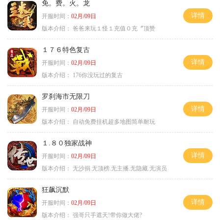
免。费。火。龙
详情
开服时间：
02月/09日
版本介绍：
爸爸来玩１怪１充值０充〞顶赞
１７６特色复古
详情
开服时间：
02月/09日
版本介绍：
176你没玩过的复古
罗刹海市无限刀
详情
开服时间：
02月/09日
版本介绍：
自动免费挂机超多地图简单耐玩
１.８０独家战神
详情
开服时间：
02月/09日
版本介绍：
无沙捐.无顶榜.无主播.无隐藏.无演员
狂飙沉默
详情
开服时间：
02月/09日
版本介绍：
强哥只手遮天!带你做大佬?