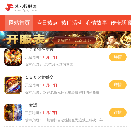
网站首页
今日热点
热门活动
心情故事
传奇新
更新时间：2025-11-17
１７６特色复古
详情
开服时间：
11月/17日
版本介绍：
176你没玩过的复古
１８０火龙微变
详情
开服时间：
11月/17日
版本介绍：
欢迎老板光柱乱爆终极好打切割免费
命运
详情
开服时间：
11月/17日
版本介绍：
一切靠打自动挂机全民追梦进服砍一年