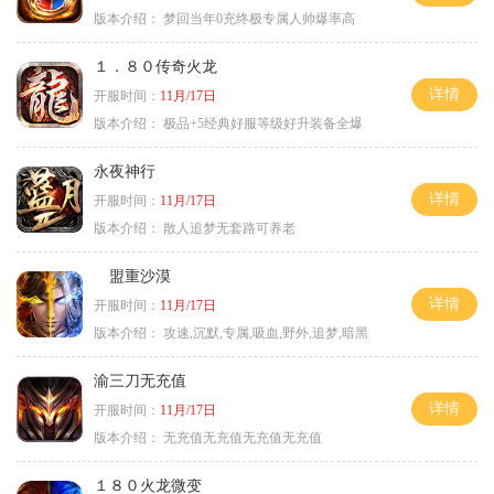
版本介绍：
梦回当年0充终极专属人帅爆率高
１．８０传奇火龙
详情
开服时间：
11月/17日
版本介绍：
极品+5经典好服等级好升装备全爆
永夜神行
详情
开服时间：
11月/17日
版本介绍：
散人追梦无套路可养老
盟重沙漠
详情
开服时间：
11月/17日
版本介绍：
攻速,沉默,专属,吸血,野外,追梦,暗黑
渝三刀无充值
详情
开服时间：
11月/17日
版本介绍：
无充值无充值无充值无充值
１８０火龙微变