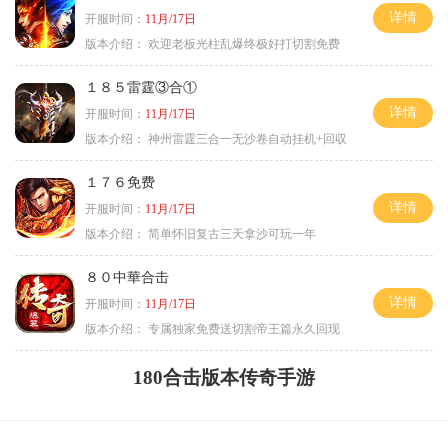
详情
开服时间：
11月/17日
版本介绍：
欢迎老板光柱乱爆终极好打切割免费
１８５雷霆③合①
详情
开服时间：
11月/17日
版本介绍：
神州雷霆三合一无沙卷自动挂机+回収
１７６免费
详情
开服时间：
11月/17日
版本介绍：
简单怀旧复古三天拿沙可玩一年
８０中華合击
详情
开服时间：
11月/17日
版本介绍：
专属独家免费送切割帝王篇永久回现
180合击版本传奇手游