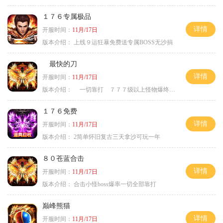
１７６专属极品
详情
开服时间：
11月/17日
版本介绍：
上线９运狂暴免费送专属BOSS无沙捐
最快的刀
详情
开服时间：
11月/17日
版本介绍：
一切靠打 ７７７级以上怪物爆终极
１７６免费
详情
开服时间：
11月/17日
版本介绍：
2简单怀旧复古三天拿沙可玩一年
８０苍蓝合击
详情
开服时间：
11月/17日
版本介绍：
合击小怪boss爆率一切全部靠打
巅峰熊猫
详情
开服时间：
11月/17日